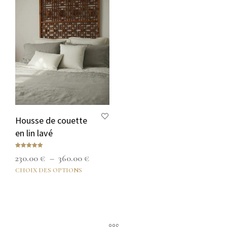
Housse de couette
en lin lavé
Note
Plage
230.00
€
–
360.00
€
5.00
sur 5
de
CHOIX DES OPTIONS
Ce
produit
prix :
a
230.00 €
plusieurs
à
variations.
Les
360.00 €