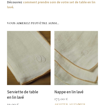
Décou­vrez
com­ment pren­dre soin de votre set de table en lin
lavé
.
VOUS AIMEREZ PEUT-ÊTRE AUSSI…
Serviette de table
Nappe en lin lavé
en lin lavé
175.00
€
19.00
€
AJOUTER AU PANIER