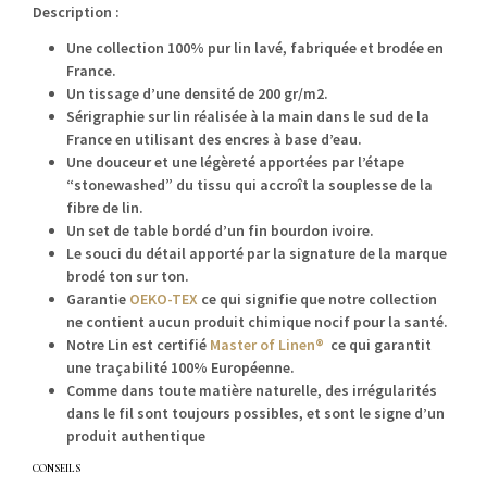
Descrip­tion :
Une col­lec­tion 100% pur lin lavé, fab­riquée et brodée en
France.
Un tis­sage d’une den­sité de 200 gr/m2.
Séri­gra­phie sur lin réal­isée à la main dans le sud de la
France en util­isant des encres à base d’eau.
Une douceur et une légèreté apportées par l’étape
“stonewashed” du tis­su qui accroît la sou­p­lesse de la
fibre de lin.
Un set de table bor­dé d’un fin bour­don ivoire.
Le souci du détail apporté par la sig­na­ture de la mar­que
brodé ton sur ton.
Garantie
OEKO-TEX
ce qui sig­ni­fie que notre col­lec­tion
ne con­tient aucun pro­duit chim­ique nocif pour la santé.
Notre Lin est cer­ti­fié
Mas­ter of Linen®
ce qui garan­tit
une traça­bil­ité 100% Européenne.
Comme dans toute matière naturelle, des irrégu­lar­ités
dans le fil sont tou­jours pos­si­bles, et sont le signe d’un
pro­duit authentique
CONSEILS