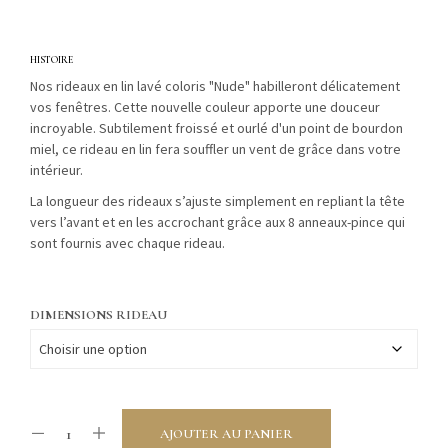
de
prix :
HISTOIRE
230.00 €
Nos rideaux en lin lavé coloris "Nude" habilleront délicatement
vos fenêtres. Cette nouvelle couleur apporte une douceur
à
incroyable. Subtilement froissé et ourlé d'un point de bourdon
250.00 €
miel, ce rideau en lin fera souffler un vent de grâce dans votre
intérieur.
La longueur des rideaux s’ajuste simplement en repliant la tête
vers l’avant et en les accrochant grâce aux 8 anneaux-pince qui
sont fournis avec chaque rideau.
DIMENSIONS RIDEAU
AJOUTER AU PANIER