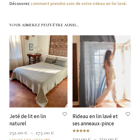
Décou­vrez
com­ment pren­dre soin de votre rideau en lin lavé
.
VOUS AIMEREZ PEUT-ÊTRE AUSSI…
Jeté de lit en lin
Rideau en lin lavé et
naturel
ses anneaux-pince
Plage
252.00
€
–
275.00
€
Note
Plage
230.00
€
–
250.00
€
5.00