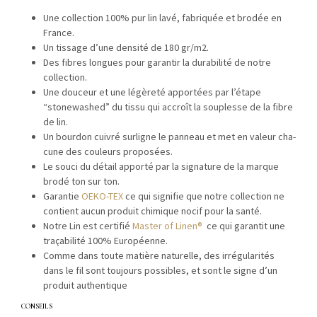
Une col­lec­tion 100% pur lin lavé, fab­riquée et brodée en
France.
Un tis­sage d’une den­sité de 180 gr/m2.
Des fibres longues pour garan­tir la dura­bil­ité de notre
collection.
Une douceur et une légèreté apportées par l’étape
“stonewashed” du tis­su qui accroît la sou­p­lesse de la fibre
de lin.
Un bour­don cuiv­ré surligne le pan­neau et met en valeur cha­
cune des couleurs proposées.
Le souci du détail apporté par la sig­na­ture de la mar­que
brodé ton sur ton.
Garantie
OEKO-TEX
ce qui sig­ni­fie que notre col­lec­tion ne
con­tient aucun pro­duit chim­ique nocif pour la santé.
Notre Lin est cer­ti­fié
Mas­ter of Linen®
ce qui garan­tit une
traça­bil­ité 100% Européenne.
Comme dans toute matière naturelle, des irrégu­lar­ités
dans le fil sont tou­jours pos­si­bles, et sont le signe d’un
pro­duit authentique
CONSEILS