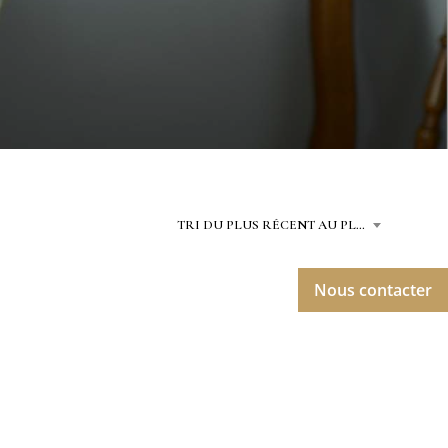
N
I
E
R
E
S
T
V
I
D
E
.
TRI DU PLUS RÉCENT AU PLUS ANCIEN
Nous contacter