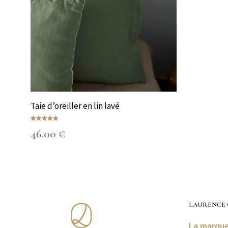
Taie d’oreiller en lin lavé
Note
46.00
€
5.00
sur 5
CHOIX DES OPTIONS
Ce
produit
a
plusieurs
variations.
LAURENCE 
Les
La mar­qu