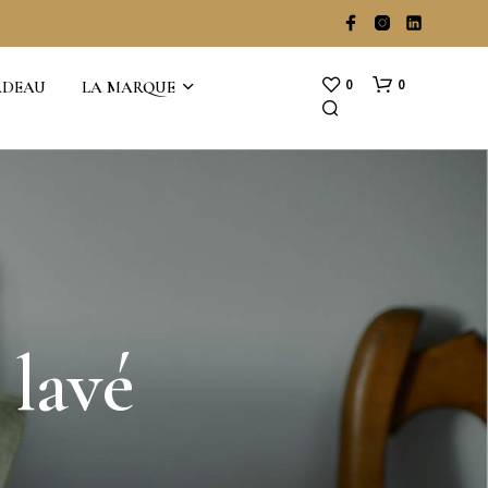
0
0
ADEAU
LA MARQUE
V
 lavé
O
T
R
E
P
A