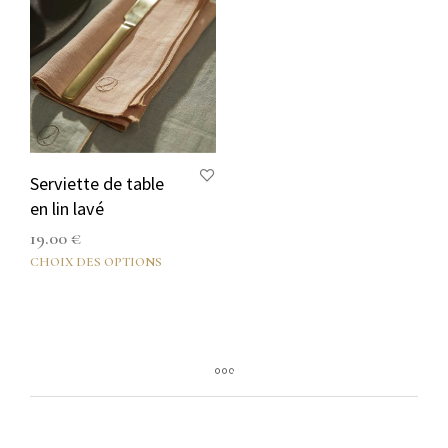
Serviette de table
en lin lavé
19.00
€
CHOIX DES OPTIONS
Ce
produit
a
plusieurs
variations.
Les
options
peuvent
être