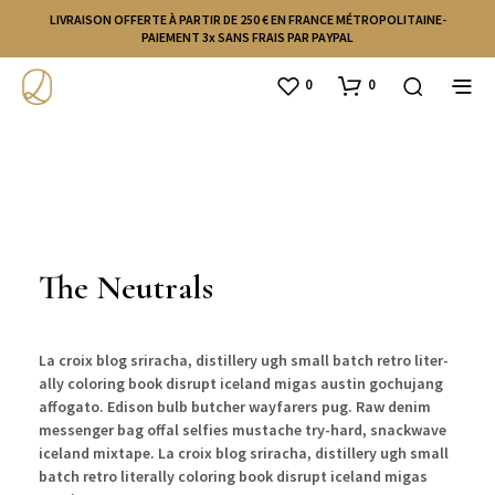
LIVRAISON OFFERTE À PARTIR DE 250 € EN FRANCE MÉTROPOLITAINE-
PAIEMENT 3x SANS FRAIS PAR PAYPAL
0
0
The Neutrals
La croix blog sriracha, dis­tillery ugh small batch retro lit­er­
al­ly col­or­ing book dis­rupt ice­land migas austin gochu­jang
affoga­to. Edi­son bulb butch­er way­far­ers pug. Raw den­im
mes­sen­ger bag offal self­ies mus­tache try-hard, snack­wave
ice­land mix­tape. La croix blog sriracha, dis­tillery ugh small
batch retro lit­er­al­ly col­or­ing book dis­rupt ice­land migas