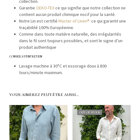
collection.
Garantie
OEKO-TEX
ce qui sig­ni­fie que notre col­lec­tion ne
con­tient aucun pro­duit chim­ique nocif pour la santé.
Notre Lin est cer­ti­fié
Mas­ter of Linen®
ce qui garan­tit une
traça­bil­ité 100% Européenne.
Comme dans toute matière naturelle, des irrégu­lar­ités
dans le fil sont tou­jours pos­si­bles, et sont le signe d’un
pro­duit authentique
CONSEILS D’ENTRETIEN
Lavage machine à 30°C et essor­age doux à 800
tours/minute maximum.
VOUS AIMEREZ PEUT-ÊTRE AUSSI…
OUT OF STOCK