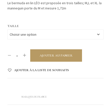
Le bermuda en lin LÉO est proposée en trois tailles; M,L et XL. la
mannequin porte du M et mesure 1,72m
TAILLE
AJOUTER AU PANIER
AJOUTER À LA LISTE DE SOUHAITS
UGS :
ND
CATÉGORIE :
PRÊT À PORTER
ÉTIQUETTE :
MARQUES-DE-FRANCE