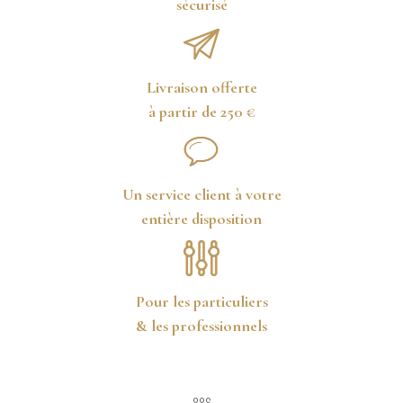
sécurisé
Livraison offerte
à partir de 250 €
Un service client à votre
entière disposition
Pour les particuliers
& les professionnels