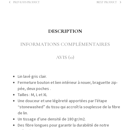
PREVIOUS PRODUCT
NEXT PRODUCT
DESCRIPTION
INFORMATIONS COMPLÉMENTAIRES
AVIS (0)
Lin lavé gris clair.
Fer­me­ture bou­ton et lien intérieur à nouer, braguette zip­
pée, deux poches .
Tailles : M, L et XL
Une douceur et une légèreté apportées par l’étape
“stonewashed” du tis­su qui accroît la sou­p­lesse de la fibre
de lin.
Un tis­sage d’une den­sité de 180 gr/m2.
Des fibre longues pour garan­tir la dura­bil­ité de notre