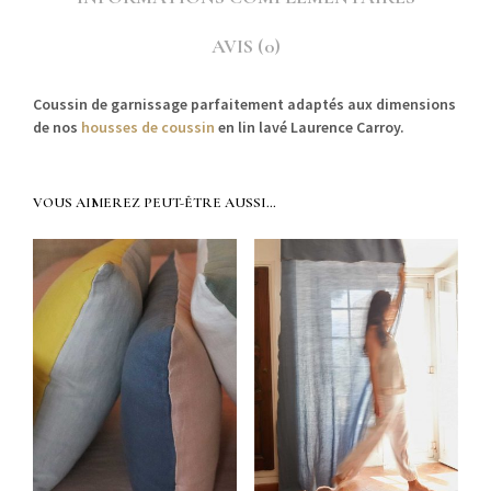
AVIS (0)
Coussin de gar­nissage par­faite­ment adap­tés aux dimen­sions
de nos
houss­es de coussin
en lin lavé Lau­rence Carroy.
VOUS AIMEREZ PEUT-ÊTRE AUSSI…