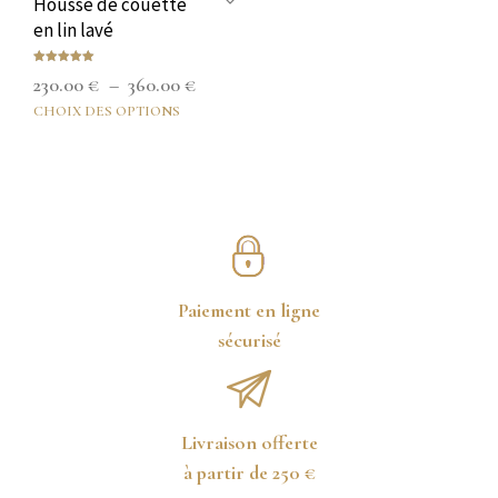
Housse de couette
en lin lavé
Note
Plage
230.00
€
–
360.00
€
5.00
sur 5
de
CHOIX DES OPTIONS
Ce
produit
prix :
a
230.00 €
plusieurs
à
variations.
Les
360.00 €
options
peuvent
être
Paiement en ligne
choisies
sécurisé
sur
la
page
du
produit
Livraison offerte
à partir de 250 €