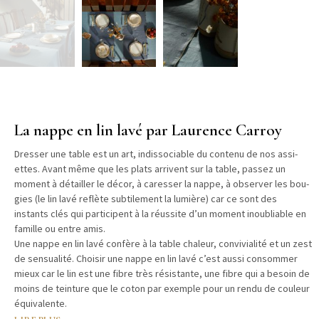
La nappe en lin lavé par Laurence Carroy
Dress­er une table est un art, indis­so­cia­ble du con­tenu de nos assi­
ettes. Avant même que les plats arrivent sur la table, passez un
moment à détailler le décor, à caress­er la nappe, à observ­er les bou­
gies (le lin lavé reflète sub­tile­ment la lumière) car ce sont des
instants clés qui par­ticipent à la réus­site d’un moment inou­bli­able en
famille ou entre amis.
Une nappe en lin lavé con­fère à la table chaleur, con­vivi­al­ité et un zest
de sen­su­al­ité. Choisir une nappe en lin lavé c’est aus­si con­som­mer
mieux car le lin est une fibre très résis­tante, une fibre qui a besoin de
moins de tein­ture que le coton par exem­ple pour un ren­du de couleur
équivalente.