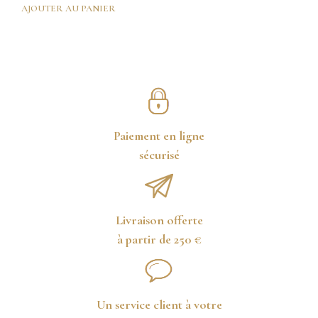
a
AJOUTER AU PANIER
plus
vari
Les
opti
peuv
être
choi
sur
Paiement en ligne
la
sécurisé
page
du
prod
Livraison offerte
à partir de 250 €
Un service client à votre