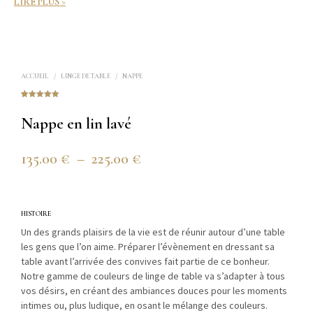
LIRE PLUS >
ACCUEIL
/
LINGE DE TABLE
/
NAPPE
Noté
2
5.00
sur 5
Nappe en lin lavé
basé sur
notations
client
Plage
135.00
€
–
225.00
€
de
prix :
HISTOIRE
135.00 €
Un des grands plaisirs de la vie est de réunir autour d’une table
les gens que l’on aime. Préparer l’évènement en dressant sa
à
table avant l’arrivée des convives fait partie de ce bonheur.
225.00 €
Notre gamme de couleurs de linge de table va s’adapter à tous
vos désirs, en créant des ambiances douces pour les moments
intimes ou, plus ludique, en osant le mélange des couleurs.