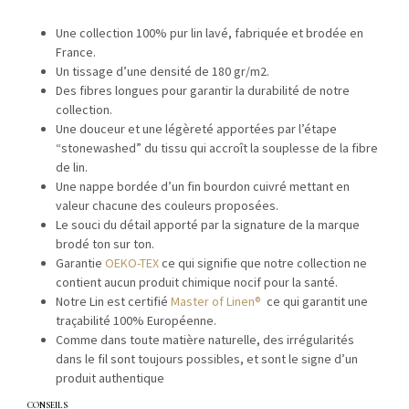
Une col­lec­tion 100% pur lin lavé, fab­riquée et brodée en
France.
Un tis­sage d’une den­sité de 180 gr/m2.
Des fibres longues pour garan­tir la dura­bil­ité de notre
collection.
Une douceur et une légèreté apportées par l’étape
“stonewashed” du tis­su qui accroît la sou­p­lesse de la fibre
de lin.
Une nappe bor­dée d’un fin bour­don cuiv­ré met­tant en
valeur cha­cune des couleurs proposées.
Le souci du détail apporté par la sig­na­ture de la mar­que
brodé ton sur ton.
Garantie
OEKO-TEX
ce qui sig­ni­fie que notre col­lec­tion ne
con­tient aucun pro­duit chim­ique nocif pour la santé.
Notre Lin est cer­ti­fié
Mas­ter of Linen®
ce qui garan­tit une
traça­bil­ité 100% Européenne.
Comme dans toute matière naturelle, des irrégu­lar­ités
dans le fil sont tou­jours pos­si­bles, et sont le signe d’un
pro­duit authentique
CONSEILS