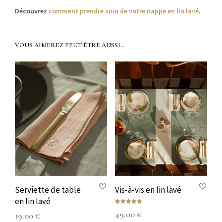
Décou­vrez
com­ment pren­dre soin de votre nappe en lin lavé
.
VOUS AIMEREZ PEUT-ÊTRE AUSSI…
Serviette de table
Vis-à-vis en lin lavé
en lin lavé
Note
49.00
€
19.00
€
5.00
sur 5