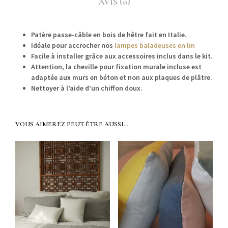
AVIS (0)
Patère passe-câble en bois de hêtre fait en Italie.
Idéale pour accrocher nos
lam­pes baladeuses en lin
Facile à installer grâce aux acces­soires inclus dans le kit.
Atten­tion, la cheville pour fix­a­tion murale incluse est
adap­tée aux murs en béton et non aux plaques de plâtre.
Net­toy­er à l’aide d’un chif­fon doux.
VOUS AIMEREZ PEUT-ÊTRE AUSSI…