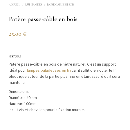
ACCUEIL
/
LUMINAIRES
/
PASSE-CÂBLE EN BOIS
Patère passe-câble en bois
25.00
€
HISTOIRE
Patère passe-câble en bois de hêtre naturel. C'est un support
idéal pour
lampes baladeuses en lin
car il suffit d'enrouler le fil
électrique autour de la partie plus fine en étant assuré qu'il sera
maintenu.
Dimensions:
Diamètre: 40mm
Hauteur: 100mm
Inclut vis et chevilles pour la fixation murale.