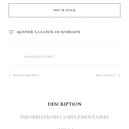
OUT OF STOCK
AJOUTER À LA LISTE DE SOUHAITS
CATÉGORIES :
LUMINAIRES
,
PASSE-CÂBLE EN BOIS
ÉTIQUETTE :
MARQUES-DE-FRANCE
PREVIOUS PRODUCT
NEXT PRODUCT
DESCRIPTION
INFORMATIONS COMPLÉMENTAIRES