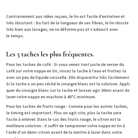
Con­traire­ment aux idées reçues, le lin est facile d’en­tre­tien et
très résis­tant : Du fait de la longueur de ses fibres, le lin résiste
très bien aux lavages, ne se déforme pas et s’adoucit avec
le temps.
Les 5 taches les plus fréquentes.
Pour les tach­es de café
: Si vous venez tout juste de vers­er du
café sur votre nappe en lin, rincez la tache à l’eau et frot­tez-la
avec un peu de liq­uide vais­selle. Elle dis­paraitra très facile­ment.
Si la tache a un peu séché le vinai­gre blanc est la solu­tion. Appli­
quer du vinai­gre blanc sur la tache et laiss­er agir 30mn avant de
laver votre nappe en machine à 40°C minimum.
Pour les tach­es de fruits rouge
: Comme pour les autres tach­es,
le tim­ing est impor­tant. Plus on agit vite, plus la tache sera
facile à enlever. Dans le cas des fruits rouge, le cit­ron est la
meilleure solu­tion : il suf­fit de tam­pon­ner votre nappe en lin à
l’aide d’un demi-cit­ron avant de la met­tre à laver dans votre