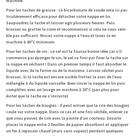
machine.
Pour les tach­es de graisse
: Le bicar­bon­ate de soude sera ici par­
ti­c­ulière­ment effi­cace pour détach­er votre nappe en lin.
Saupoudrez la tache et laiss­er agir plusieurs heures. Puis
brossez ou grat­ter la zone et recom­mencez si cela ne vous sem­
ble pas suff­isant. Rincez votre nappe à l’eau et lavez-la en
machine à 40°C minimum.
Pour les tach­es de vin
: Le sel est la fausse bonne idée car s’il
com­mence par éponger le vin, le sel va finir par fix­er la tache sur
la nappe en séchant ! Dans un pre­mier temps il faut absorber le
liq­uide avec de la farine ou de la maïzena. Lais­sez séch­er puis
brossez. Si la tache est encore vis­i­ble frot­tez la avec de l’eau
mélangée à du liq­uide vais­selle. Bien rin­cer la nappe en lin puis
com­plétez avec un lavage en machine à 30°C (pas plus pour
éviter que la tache ne s’incruste)
Pour les tach­es de bou­gies
: Il peut arriv­er que la cire des bou­gies
coule sur votre nappe. Dans ce cas et une fois séchée, enlever ce
que vous pou­vez de cire avec la pointe d’un couteau. Ensuite
placez la nappe entre 2 feuilles de papi­er absorbant et appli­quer
un fer à repass­er chaud (mais sans vapeur) pen­dant quelques