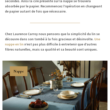
sec­on­des. Ain­si la cire présente sur la nappe se trou­vera
absorbée par le papi­er. Recom­mencez l’opération en changeant
de papi­er autant de fois que nécessaire.
Chez Lau­rence Car­roy
nous pen­sons que la sim­plic­ité du lin se
décou­vre dans son tombé à la fois gra­cieux et dés­in­volte.
Une
nappe en lin
n’est pas plus dif­fi­cile à entretenir que d’autres
fibres naturelles, mais sa qual­ité et sa beauté sont uniques.
Nappe