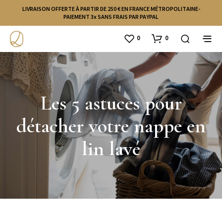
LIVRAISON OFFERTE À PARTIR DE 250 € EN FRANCE MÉTROPOLITAINE-
PAIEMENT 3x SANS FRAIS PAR PAYPAL
0
0
Les 5 astuces pour
détacher votre nappe en
lin lavé